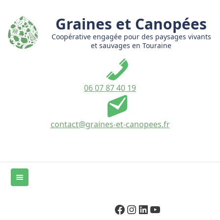
Passer
le
Graines et Canopées
contenu
Coopérative engagée pour des paysages vivants
et sauvages en Touraine
06 07 87 40 19
contact@graines-et-canopees.fr
Facebook
Instagram
LinkedIn
YouTube